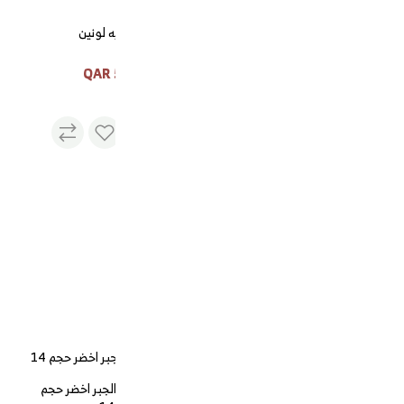
تمريه لونين
تمريه لونين
55 QAR
طقم ترمس ساره نيكل يد
شفاف
400 QAR
غوري غضار الجبر اخضر حجم