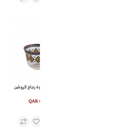
دلة تميم رخامي اسود بيد
ذهبي ضغاط 0.6 لتر
155 QAR
فناجيل قهوة زجاج الروشن
60 QAR