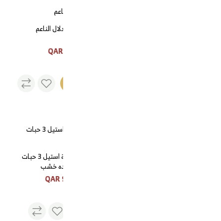
طقم مرحبا الديوانية وسط كروم السيف
ليف الدلال الناعم
طقم مرحبا الديوانية وسط
كروم السيف
3 QAR
600 QAR
نفذت
الكمية
تمرية المنبوم حب رمان
طقم سكرية استيل 3 حبات
14سم/B 02-351
بقاعده خشب
90 QAR
45 QAR