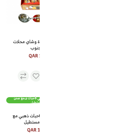
250 QAR
ملعقة قهوة وشاي محلات
الجنوب
10 QAR
طقم فوالة ذهبي 6حبات ىمع صحن
بيالات شاي زجاج المركاز
مستطيل
بيالات شاي زجاج المركاز
طقم فواله 6حبات ذهبي مع
صحن مستطيل
75 QAR
195 QAR