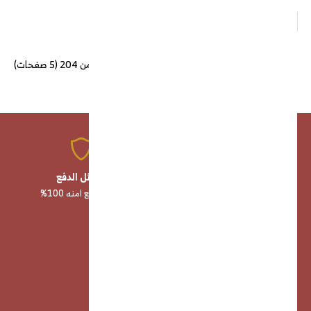
>|
>
5
4
3
2
1
<
|<
عرض 97 الى 144 من 204 (5 صفحات)
منتجات عالية الجودة
وسائل الدفع
صناعة وخامات أصلية 100%
وسائل دفع امنه 100%
خدمة عملاء
خدمة عملاء مميزه 24/7