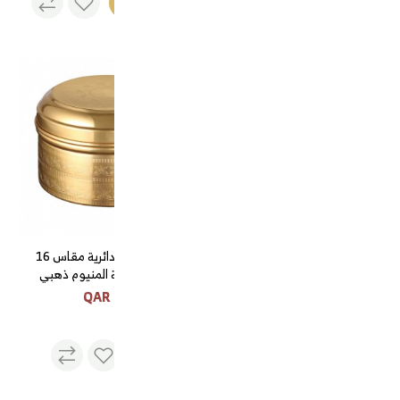
الكمية
ابريق الجوهرة لونين مقاس
مطبقية تمر دائرية مقاس 16
2.0 لتر
سم مزركشة المنيوم ذهبي
السنيدي
32 QAR
290 QAR