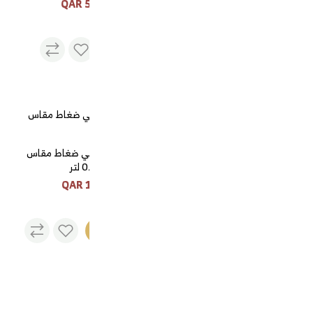
580 QAR
130 QAR
دلة تميم ذهبي ضغاط مقاس
0.6 لتر
120 QAR
نفذت
الكمية
مله غضار اندنوسي السيف
15 QAR