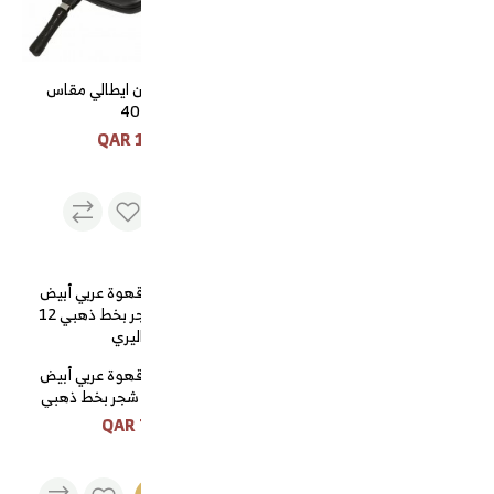
مداخن مزون الشمال خشبي
طاوة طابقين ايطالي مقاس
40
135 QAR
120 QAR
نفذت
الكمية
غوري المنيوم حجم 14
طقم فناجين قهوة عربي أبيض
20 QAR
منقوش ورق شجر بخط ذهبي
12 قطعة السيف غاليري
75 QAR
نفذت