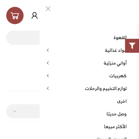
العربية
القهوة
مواد غذائية
الرئيسية
أواني منزلية
أواني منزلية
كهربيات
أواني منزلية
لوازم التخييم والرحلات
الفرز بواسطة:
عرض:
اخرى
وصل حديثا
الأكثر مبيعا