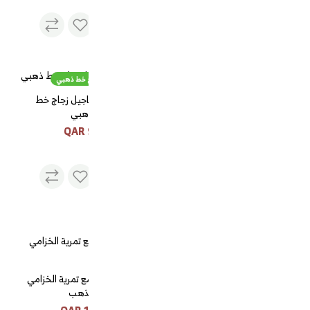
بيالات وفناجيل زجاج خط ذهبي
بيالات وفناجيل زجاج خط
طقم مباخر ومرش عود
ذهبي
وشيالة ذهبي
95 QAR
130 QAR
صحن تقديم مدور
طقم تبسي مع تمرية الخزامي
مذهب