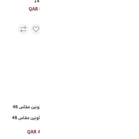
14
65 QAR
فناجيل قهوة بورسلان ابيض
بخط فضي بن شيهون
75 QAR
دلة الجوهرة لونين مقاس 48
435 QAR