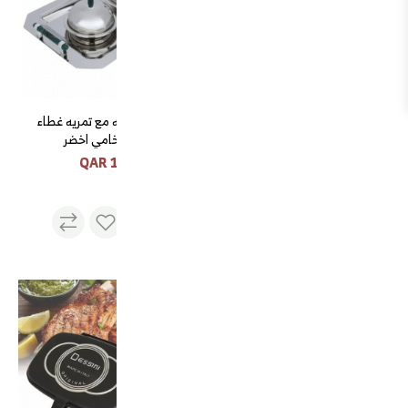
طقم فناجيل قهوة 12 حبه
طقم طوفريه مع تمريه غطاء
ابيض خط ذهبي وسط
فضي رخامي اخضر
195 QAR
45 QAR
مداخن مزون الشمال خشبي