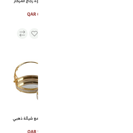
فناجيل قهوة زجاج المركاز
60 QAR
طقم فوالة ذهبي 6حبات مع
صحن بيضاوي
195 QAR
طقم مباخر مع شيالة ذهبي
95 QAR