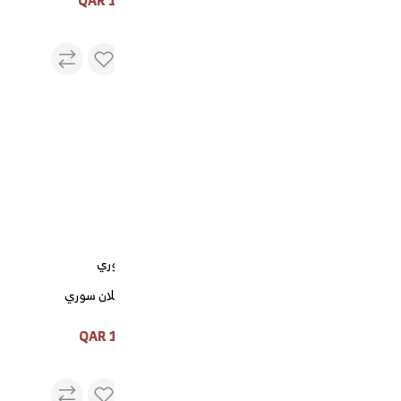
130 QAR
صحن تقديم مدور
90 QAR
دلة السيف رقم (1) فضي
دلة رسلان سوري
120 QAR
405 QAR