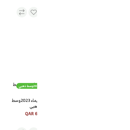
ترمس روز 2323 ابيض 0.6 لتر
115 QAR
نفذت
الكمية
طقم مرحبا تيماء 2023وسط ذهبي
طقم مرحبا تيماء 2023وسط
ذهبي
660 QAR