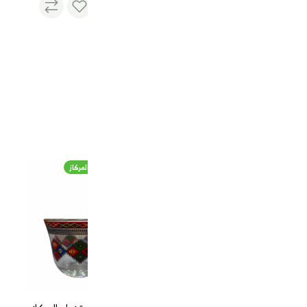
حافظة تمر 800 مل ستاينلس
ستيل مع صحن وغطاء بمقبض
السنيدي
32 QAR
نفذت
الكمية
غوري زجاج مصفى غطاء بلاستيك
فناجيل قهوة زجاج المركاز
غوري زجاج مصفى غطاء
بلاستيك
40 QAR