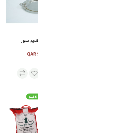
طقم فناجيل قهوة 12 حبه
صحن تقديم مدور
90 QAR
50 QAR
بن الجنوب هرري
قهوة لقمتي خضراء 5 كيلو