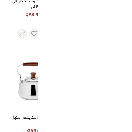
طقم فناجيل قهوة 12 حبه
قدر ضغط الجنوب الكهربائي
8 لتر
400 QAR
55 QAR
هيل امريكي سوبر جامبو
هيل امريكي سوبر جامبو
غوري اوميجا ستاينلس ستيل
55 QAR
175 QAR