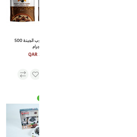
فرش سوري 1*3 متر الوان
قهوة الجنوب الجبنة 500
مختلفه
جرام
30 QAR
90 QAR
قهوة الدلة الاميرية 500 جرام
شوله كهربائية عين