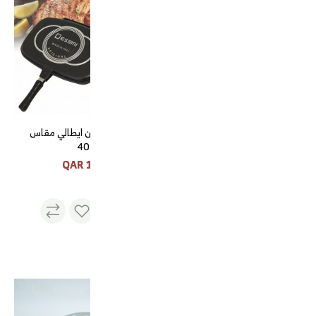
قهوة الجنوب سريعة التحضير
طاوة طابقين ايطالي مقاس
40
3*1
135 QAR
22 QAR
طقم فناجيل قهوة 12 حبه
صحن تقديم مدور