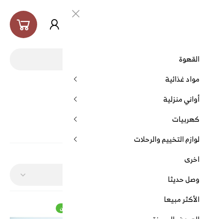
العربية
القهوة
مواد غذائية
الرئيسية
العلامة التجارية
الجنوب
أواني منزلية
كهربيات
الجنوب
لوازم التخييم والرحلات
الفرز بواسطة:
عرض:
اخرى
وصل حديثا
الأكثر مبيعا
قهوة الدلة الاميرية 1 كيلو
شولة كهربائي عينين