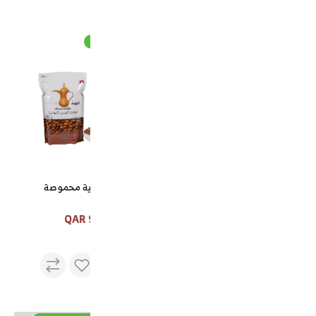
قهوة برية محموصة
طقم تبسي مع تمرية الخزامي
قهوة برية محموصة
مذهب
98 QAR
130 QAR