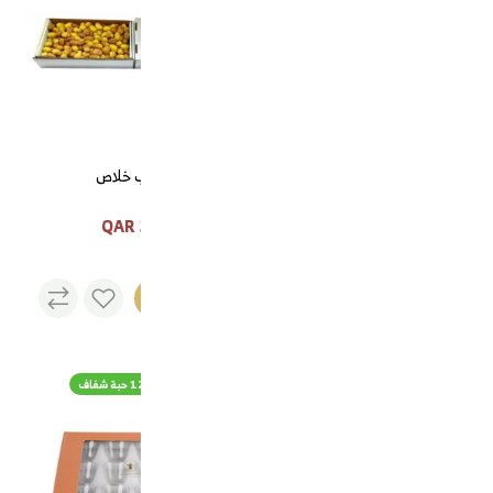
قهوة تركي
رطب خلاص
35 QAR
60 QAR
نفذت
الكمية
طقم تبسي مع تمرية الجوهرة كبير
طقم فناجيل قهوة 12 حبة شفاف