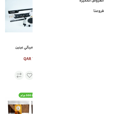
العروض المميزة
فروعنا
قهوة الدلة الاميرية 1 كيلو
شولة كهربائي عينين
75 QAR
136 QAR
فرش سوري 1*3 متر الوان مختلفه
قهوة الجنوب الجبنة 500 جرام