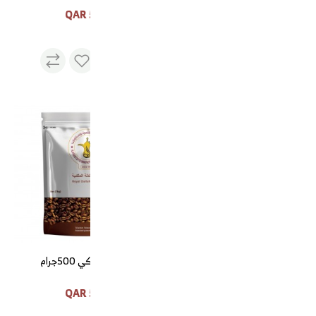
55 QAR
50 QAR
1
طقم تبسي مع تمرية الجوهرة
قهوة ملكي 500جرام
كبير
50 QAR
130 QAR