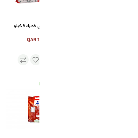
بن الجنوب هرري
قهوة لقمتي خضراء 5 كيلو
160 QAR
200 QAR
قهوة هررية ملكية
رز الكبوس 4 كجم