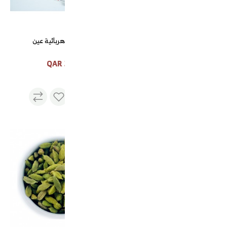
قهوة الدلة الاميرية 500 جرام
شوله كهربائية عين
35 QAR
68 QAR
تمريه لونين
1