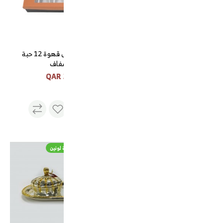
طقم تبسي مع تمرية الجوهرة
طقم فناجيل قهوة 12 حبة
كبير
شفاف
30 QAR
105 QAR
تمر جالكسي ملكي 900 جرام
طقم تبسي مع تمرية لونين