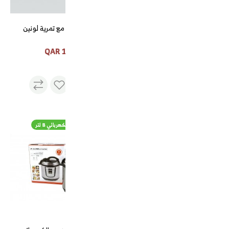
تمر سكري فاخر
طقم تبسي مع تمرية لونين
105 QAR
25 QAR
نفذت
الكمية
طقم فناجيل قهوة 12 حبه
قدر ضغط الجنوب الكهربائي 8 لتر