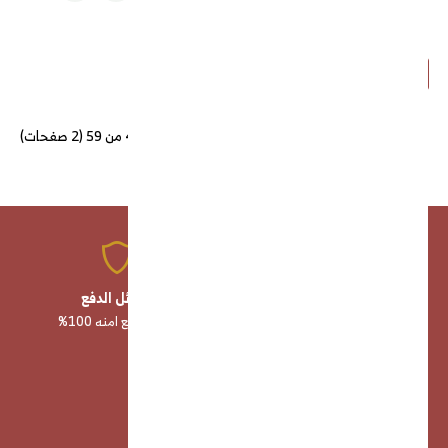
>|
>
2
1
عرض 1 الى 48 من 59 (2 صفحات)
منتجات عالية الجودة
وسائل الدفع
صناعة وخامات أصلية 100%
وسائل دفع امنه 100%
خدمة عملاء