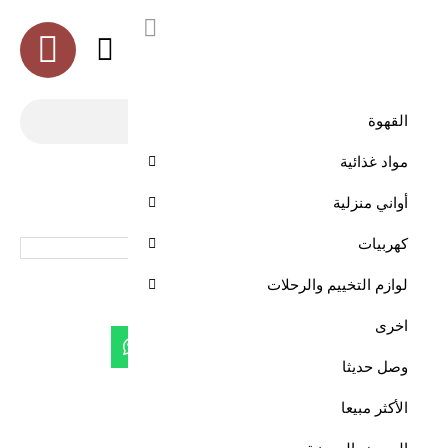
العربية
القهوة
مواد غذائية
الرئيسية
القهوة
قهوة ملكي 1 كيلو
أواني منزلية
كهربيات
قهوة ملكي 1 كيلو
لوازم التخييم والرحلات
اخرى
وصل حديثا
الأكثر مبيعا
قهوة ملكي 1 كيلو