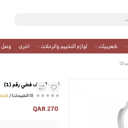
كهربيات
لوازم التخييم والرحلات
اخرى
وصل ح
1)
غوري السيف فضي رقم (1)
(0 التقييمات) /
كتابة
270 QAR