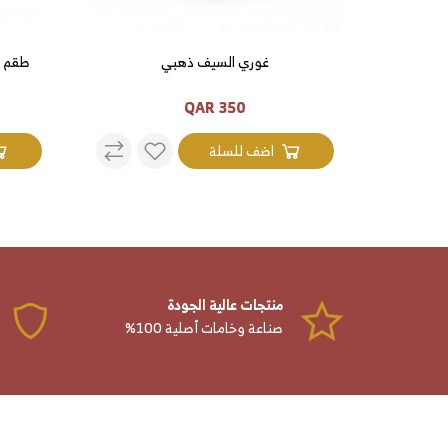
0. لتر + ابريق 1 لتر اي كيف
غوري السيف ذهبي
350 QAR
اضف للسلة
منتجات عالية الجودة
صناعة وخامات أصلية 100%