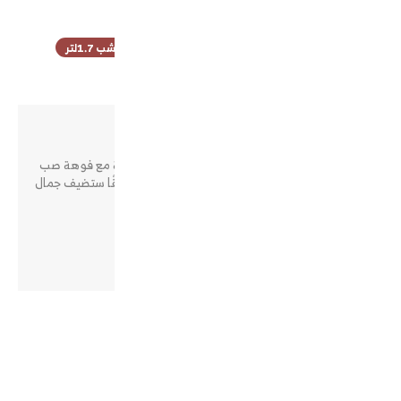
الكلمات الدليليلة
غلاية استيل وردي اسطواني بيد خشب 1.7لتر
وصف المنتج
غلاية إديسون الكهربائية خيار مثالي للمنازل الحديثة مع فوهة صب
مثالية و مقبض بارد الملمس ، مما يجعله عمليًا وأنيقًا ستضيف جمال
طاغي على مطبخك
لون وردي
قوة 2200 واط
التقييمات
(0)