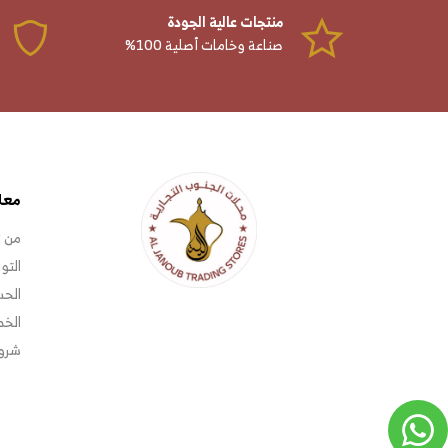
منتجات عالية الجودة
صناعة وخامات أصلية 100%
معل
من 
التو
الحس
الخ
شروط