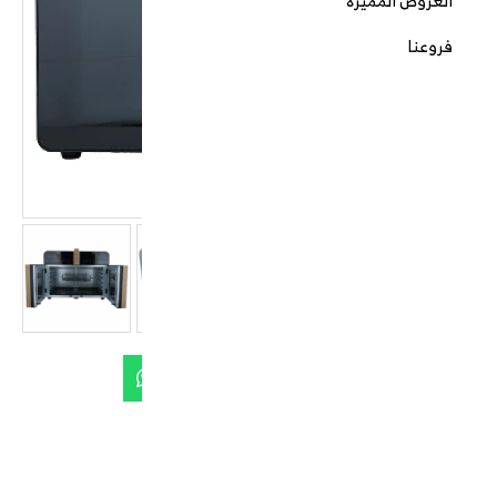
العروض المميزة
فروعنا
قلاية رابتر استيل 16 وظيفة 36 لتر