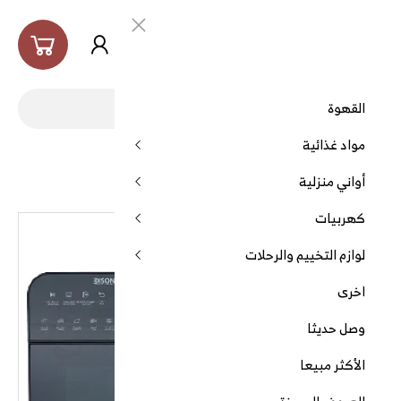
العربية
القهوة
مواد غذائية
الرئيسية
قلاية رابتر استيل 16 وظيفة 36 لتر
أواني منزلية
كهربيات
لوازم التخييم والرحلات
اخرى
وصل حديثا
الأكثر مبيعا