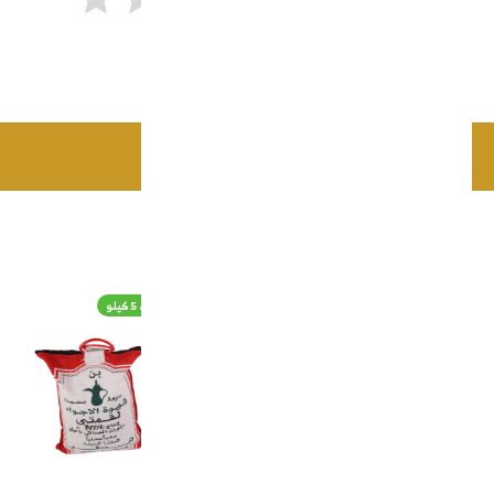
أرسل
اضافة للسلة
منتجات ذات صلة
قهوة هرري خضراء
قهوة لقمتي خضراء 5 كيلو