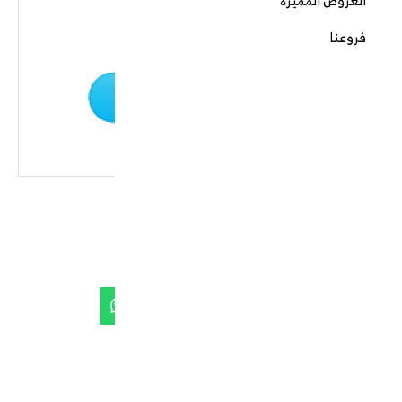
العروض المميزة
فروعنا
قهوة برية خضراء