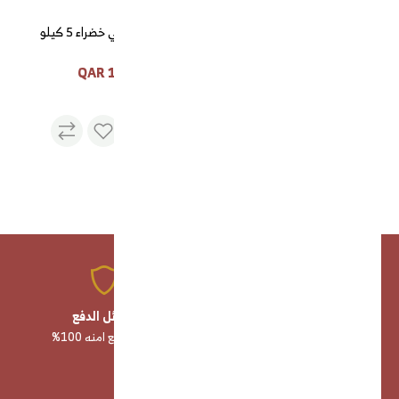
قهوة هرري خضراء
قهوة لقمتي خضراء 5 كيلو
160 QAR
40 QAR
منتجات عالية الجودة
وسائل الدفع
صناعة وخامات أصلية 100%
وسائل دفع امنه 100%