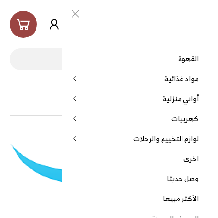
العربية
القهوة
مواد غذائية
الرئيسية
قهوة برية خضراء
أواني منزلية
كهربيات
لوازم التخييم والرحلات
اخرى
وصل حديثا
الأكثر مبيعا