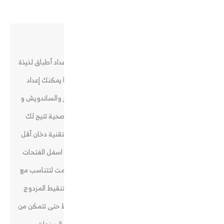
وصف المنتج
إديسون شواية صحية ديجيتال بقوة 1300واط قم بإعداد أطباق لذيذة
منخفضة السعرات الحرارية لتنعم بحياة صحية كما يمكنك إعداد
اشهى الوصفات كاللحوم والاسماك والدجاج والبرغر والساندويش و
الخضار بالاستواء المفضل لديك فشواية إديسون الصحية تتيح لك
التحكم بدرجة الحرارة من عالية الى منخفضة وتتميز بتقنية دخان أقل
حيث تقوم مروحة الشفط القوية بسحب الدخان الى اسفل الفتحات
قبل أن يتمكن الدخان من الانتشار في مطبخك وصممت لتتناسب مع
أحجام متعددة من الستيك واللحوم ويعمل وعاء التنقيط المزدوج
على تحويل الشحوم والدهون إلى اسفل اواني التنقيط حتى تتمكن من
طهي طعام صحي خالي من الدهون مع ضمان 3 سنوات