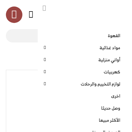
العربية
القهوة
مواد غذائية
الرئيسية
شواية صحية بدون دخان ديجيتال اديسون
أواني منزلية
كهربيات
لوازم التخييم والرحلات
اخرى
وصل حديثا
الأكثر مبيعا