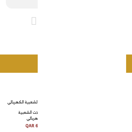
علامات التقييم
أرسل
اضافة للسلة
منتجات ذات صلة
ابريق ابوتاج معدن هندي
قدر الاكلات الشعبية
الكهربائي
660 QAR
25 QAR