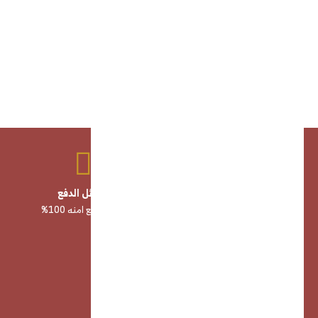
منتجات عالية الجودة
وسائل الدفع
صناعة وخامات أصلية 100%
وسائل دفع امنه 100%
خدمة عملاء
خدمة عملاء مميزه 24/7