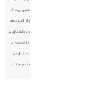
بلمسة واحدة
تقنية مبتكرة لتدفق الهواء مخصصة لطراوة القلي العميق بزيت أقل
بنسبة 95٪ بالمئة
قوة كبيرة وقدرة عالية 1800 واط وسعة 8 لتر للعوائل المتوسطة
والتجمعات الصغيرة
متعددة الاستخدامات للقلي بالهواء والتجفيف والشواء والخبز وإعادة
التسخين وأكثر من ذلك
وقت الطبخ ودرجة الحرارة قابلة للتعديل بسهولة تامة لتناسب أي
وصفة
قم بإعداد وجبات مطبوخة بشكل مثالي في دقائق مع قليل من
الدهون والسعرات الحرارية
تصميم عصري وآمن بمظهر أنيق ومميز ولمسة رقمية مع سلة غير
لاصقة
التقييمات
(0)