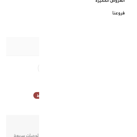
العروض المميزة
(0 التقييمات) /
كتابة تعليق
فروعنا
1,070 QAR
الموديل
HF-9001TS/BK
الكمية
الكلمات الدليليلة
قلاية جامبو ديجتال 8 لتر 1800 واط
وصف المنتج
قلاية هوائية ببرامج طهي متنوعة قابلة للتخصيص لوجبات سريعة