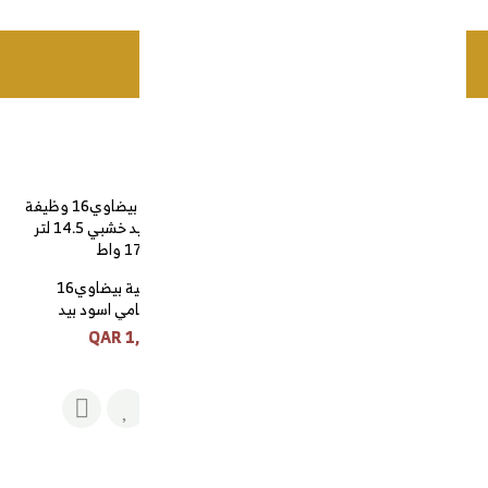
اضافة للسلة
منتجات ذات صلة
قلاية هوائية بيضاوي16
وظيفة رخامي اسود بيد
خشبي 14.5 لتر 1700 واط
1,020 QAR
قلاية صحية ديجتال 6 لتر
1800 واط ابيض
360 QAR