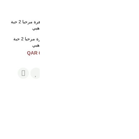
منتجات ذات صلة
طقم الجوهرة مرحبا 2 حبة
طقم الجوهرة مرحبا 2 حبة
لونين وسط
ذهبي
665 QAR
620 QAR