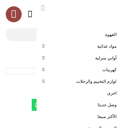
العربية
القهوة
مواد غذائية
الرئيسية
طقم مرحبا الديوانية كبير لونين السيف
أواني منزلية
كهربيات
طقم مرحبا الديوانية كبير لونين السيف
لوازم التخييم والرحلات
اخرى
وصل حديثا
الأكثر مبيعا
طقم مرحبا الديوانية كبير لونين السيف