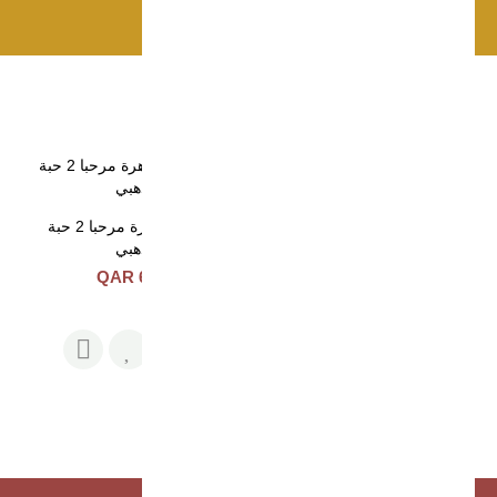
اضافة للسلة
منتجات ذات صلة
طقم الجوهرة مرحبا 2 حبة
طقم الجوهرة مرحبا 2 حبة
لونين وسط
ذهبي
665 QAR
620 QAR